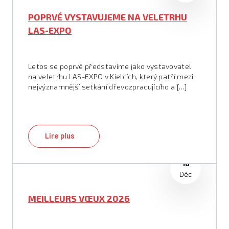
POPRVÉ VYSTAVUJEME NA VELETRHU
LAS-EXPO
Letos se poprvé představíme jako vystavovatel
na veletrhu LAS-EXPO v Kielcích, který patří mezi
nejvýznamnější setkání dřevozpracujícího a […]
Lire plus
18
Déc
MEILLEURS VŒUX 2026